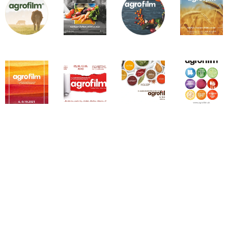
Ako poskytovateľ audiovizuálnej mediálnej služby na
požiadanie (AVMS) v súlade so zákonom č. 264/2022
Z.z. o mediálnych službách a o zmene a doplnení
niektorých zákonov sme v roku 2025 na poskytovanie
reklamných služieb použili celkovo 8130€ z verejných
finančných prostriedkov.