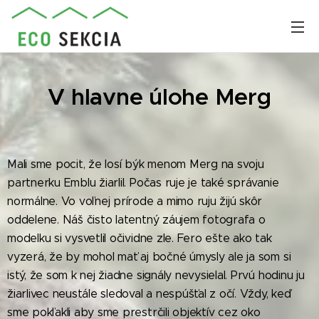
V hlavne úlohe Merg
Mali sme pocit, že losí býk menom Merg na svoju
partnerku Emblu žiarlil. Počas ruje je také správanie
normálne. Vo voľnej prírode a mimo ruju žijú skôr
oddelene. Náš čisto latentný záujem fotografa o
modelku si vysvetlil očividne zle. Fero ešte ako tak
vyzerá, že by mohol mať aj bočné úmysly ale ja som si
istý, že som k nej žiadne signály nevysielal. Prvú hodinu ju
žiarlivec neustále sledoval a nespúšťal z očí. Vždy, keď
sme pokľakli aby sme prestrčili objektív cez oko