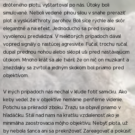
drôteného plotu, vyštartoval po nás. Útoky boli
simulované. Neboli vedené plnou silou v snahe preraziť
plot a vyskúšať hroty parohov. Boli síce rýchle ale skôr
elegantné a na efekt. Jednoducho sa pred svojou
vyvolenou predvádzal. V niektorých prípadoch dával
vopred signály o rastúcej agresivite. Fučal, trochu ručal,
dupal prednou nohou alebo sklopil uši pred nastávajúcim
útokom. Mnoho krát sa ale tváril, že on nič on muzikant a
znezdajky sa zvrtol a jedným skokom bol priamo pred
objektívom.
V iných prípadoch nás nechal v kľude fotiť samičku. Ako
keby vedel, že v objektíve nemáme periférne videnie.
Potichu sa prikradol zboku. Zrazu sa objavil priamo v
hľadáčiku. Stál nad nami na kratšiu vzdialenosť ako je
minimálna zaostrovacia môjho objektívu. Nebyť plota, už
by nebola šanca ani sa prekrižovať. Zareagovať a pokúsiť