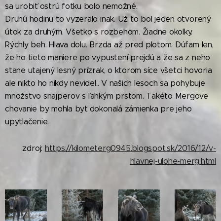
sa urobiť ostrú fotku bolo nemožné.
Druhú hodinu to vyzeralo inak. Už to bol jeden otvorený
útok za druhým. Všetko s rozbehom. Žiadne okolky.
Rýchly beh. Hlava dolu. Brzda až pred plotom. Dúfam len,
že ho tieto maniere po vypustení prejdú a že sa z neho
stane utajený lesný prízrak, o ktorom síce všetci hovoria
ale nikto ho nikdy nevidel.. V našich lesoch sa pohybuje
množstvo snajperov s ľahkým prstom. Takéto Mergove
chovanie by mohla byť dokonalá zámienka pre jeho
upytlačenie.
zdroj:
https://kilometerg0945.blogspot.sk/2016/12/v-
hlavnej-ulohe-merg.html