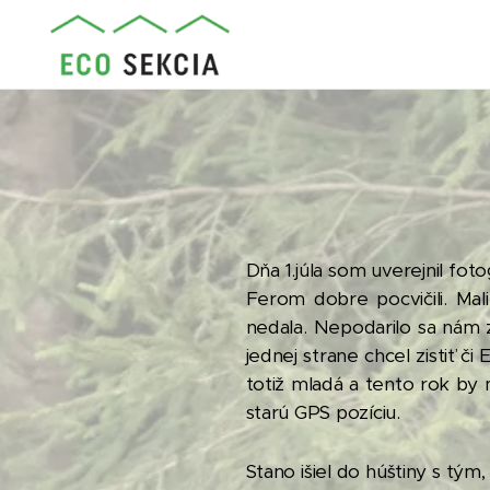
Dňa 1.júla som uverejnil fo
Ferom dobre pocvičili. Ma
nedala. Nepodarilo sa nám z
jednej strane chcel zistiť č
totiž mladá a tento rok by
starú GPS pozíciu.
Stano išiel do húštiny s tým