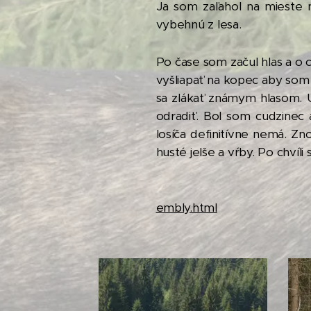
Ja som zaľahol na mieste n
vybehnú z lesa.
Po čase som začul hlas a o c
vyšliapať na kopec aby som 
sa zlákať známym hlasom. U
odradiť. Bol som cudzinec a
losíča definitívne nemá. Z
husté jelše a vŕby. Po chvíli
zd
embly.html