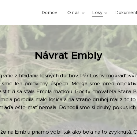
Domov
O nás
Losy
Dokumen
Návrat Embly
tografie z hľadania lesných duchov. Pár Losov mokraďov
li sme len polovičný úspech. Merga sme pred objektív
istiť či sa stala Embla matkou. Pocity chovateľa Stana By
i Embla porodila malé losíča a na strane druhej mal z tejt
 mláďa ešte mať nemala. Dohodli sme si druhý pokus ich 
, že na Emblu priamo volal tak ako bola na to zvyknutá. Chc