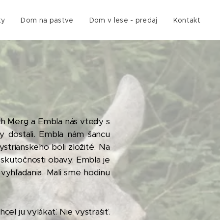
ty
Dom na pastve
Dom v lese - predaj
Kontakt
ých Merg a Embla nás vtedy s
y dostali. Embla nám šancu
strianskeho boli zložité. Na
o skutočnosti obavy. Embla je
vyhľadania. Mali sme hodinu
el ju vylákať. Nie vystrašiť.