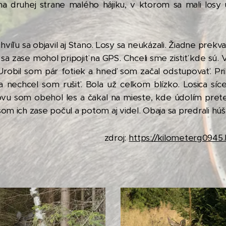
a druhej strane malého hájiku, v ktorom sa mali losy 
hvíľu sa objavil aj Stano. Losy sa neukázali. Žiadne prekv
sa zase mohol pripojiť na GPS. Chceli sme zistiť kde sú. 
robil som pár fotiek a hneď som začal odstupovať. Prib
 nechcel som rušiť. Bola už celkom blízko. Losica síce
novu som obehol les a čakal na mieste, kde údolím pret
 som ich zase počul a potom aj videl. Obaja sa predrali húš
roj:
https://kilometerg0945.