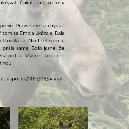
ukrývať. Čakal som, že losy
apenie. Práve sme sa chystali
V tom sa Embla ukázala. Dala
ližovala sa. Nechcel som ju
 prišla sama. Bolo jasné, že
eká potok. Všade okolo boli
tinou.
blogspot.sk/2017/08/navrat-